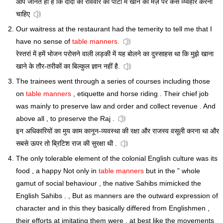
आप जानते ही है कि दादी की रविवार की पार्टी मे खाने की मेज़ पर कैसे व्य्वहार करना
चाहिए
Our waitress at the restaurant had the temerity to tell me that I
have no sense of
table manners.
रेस्तरां में हमें भोजन परोसने वाली लड़की में यह बोलने का दुस्साहस था कि मुझे खाना
खाने के तौर-तरीकों का बिल्कुल ज्ञान नहीं है.
The trainees went through a series of courses including those
on
table manners
, etiquette and horse riding . Their chief job
was mainly to preserve law and order and collect revenue . And
above all , to preserve the Raj .
इन अधिकारियों का मुय काम कानून-व्यवस्था की रक्षा और राजस्व वसूली करना था और
सबसे ऊपर तो ब्रिटिश राज की सुरक्षा थी .
The only tolerable element of the colonial English culture was its
food , a happy Not only in
table manners
but in the ” whole
gamut of social behaviour , the native Sahibs mimicked the
English Sahibs . , But as manners are the outward expression of
character and in this they basically differed from Englishmen ,
their efforts at imitating them were , at best like the movements