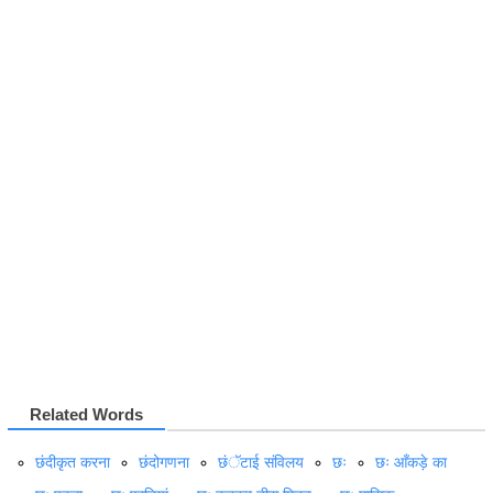
Related Words
छंदीकृत करना
छंदोगणना
छंॅटाई संविलय
छः
छः आँकड़े का