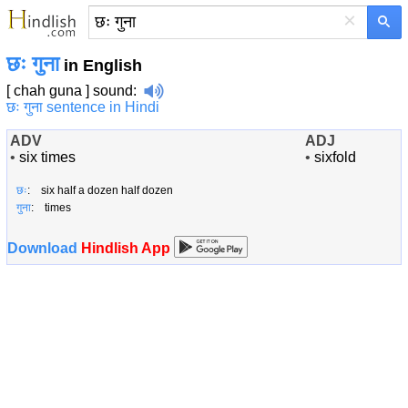
×
छः गुना
in English
[ chah guna ]
sound
:
छः गुना sentence in Hindi
ADV
ADJ
•
six times
•
sixfold
छः
: six half a dozen half dozen
गुना
: times
Download
Hindlish App