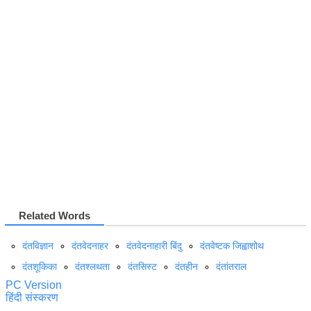
Related Words
दंतविज्ञान
दंतवेदनाहर
दंतवेदनाहारी बिंदु
दंतवेष्टक जिह्वाशोथ
दंतशूकिका
दंतश्लथता
दंतसिस्ट
दंतहीन
दंतांतराल
PC Version
हिंदी संस्करण