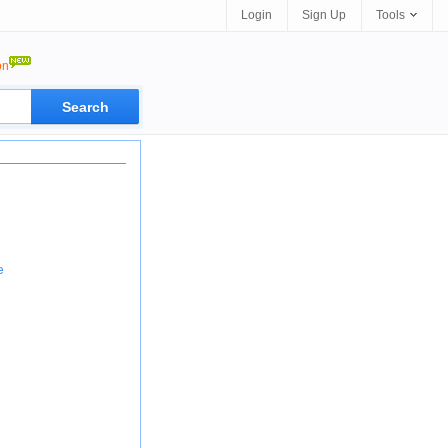
Login
Sign Up
Tools
on
e