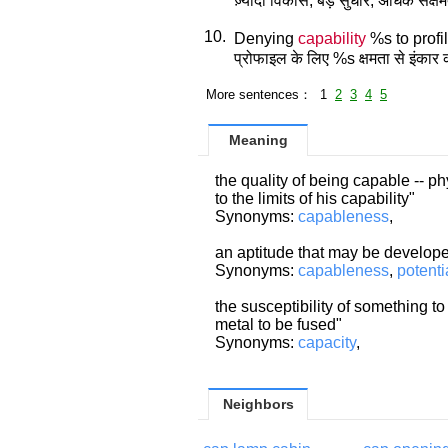
ज़्यादा विकास, बड़े सुधार, अधिक सक्
10.
Denying
capability
%s to profil
प्रोफाइल के लिए %s क्षमता से इंकार 
More sentences： 1
2
3
4
5
Meaning
the quality of being capable -- phy
to the limits of his capability"
Synonyms:
capableness
,
an aptitude that may be develop
Synonyms:
capableness
,
potentia
the susceptibility of something to 
metal to be fused"
Synonyms:
capacity
,
Neighbors