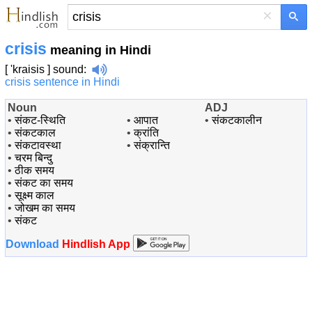
×
crisis
meaning in Hindi
[ 'kraisis ]
sound
:
crisis sentence in Hindi
Noun
ADJ
•
संकट-स्थिति
•
आपात
•
संकटकालीन
•
संकटकाल
•
क्रांति
•
संकटावस्था
•
संक्रान्ति
•
चरम बिन्दु
•
ठीक समय
•
संकट का समय
•
सूक्ष्‍म काल
•
जोखम का समय
•
संकट
Download
Hindlish App