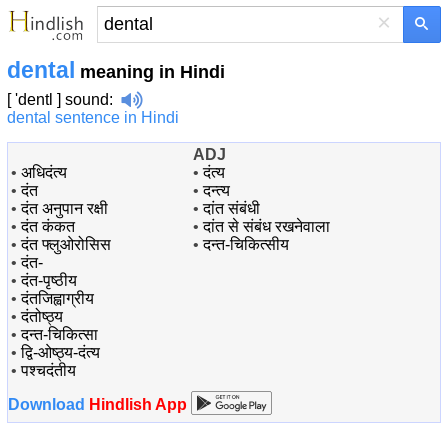
×
dental
meaning in Hindi
[ 'dentl ]
sound
:
dental sentence in Hindi
ADJ
•
अधिदंत्य
•
दंत्य
•
दंत
•
दन्त्य
•
दंत अनुपान रक्षी
•
दांत संबंधी
•
दंत कंकत
•
दांत से संबंध रखनेवाला
•
दंत फ्लुओरोसिस
•
दन्त-चिकित्सीय
•
दंत-
•
दंत-पृष्ठीय
•
दंतजिह्वाग्रीय
•
दंतोष्ठ्य
•
दन्त-चिकित्सा
•
द्वि-ओष्ठ्य-दंत्य
•
पश्चदंतीय
Download
Hindlish App