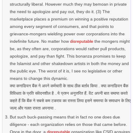
structurally liberal. However much they may bemoan in private
the need to apologize and pay out, they do it. (3) The
marketplace places a premium on winning a positive reputation
among every segment of consumers, and that points to
grievance-mongers wielding power over corporations into the
indefinite future. No matter how
disreputable
the mongers might
be, as they often are, corporations would rather pull products,
apologize, and pay than fight. This bonanza promises to keep
the Islamist and other shakedown artists in both the money and
the public eye. The worst of it is, I see no legislative or other
means to change this dynamic.
क्या कनाडियन बैंक ने अपने कर्मचारी के साथ ठीक बर्ताव किया . क्या कनाडियन बैंक
विविधता के प्रति संवेदनशील है ..ये प्रश्न अनुत्तरित हैं. वेंट अपनी बात समाप्त करते
कहते हैं कि बैंक ने सबसे कम टकराव का रास्ता लिया इसने समस्या के समाधान के लिए
जल्द और गलत रास्ता अपनाया .
But such buck-passing means that in fact no one does due
diligence - each organization relies on those that came before.
Once in the door, a
disreputable
organization like CSID acquires