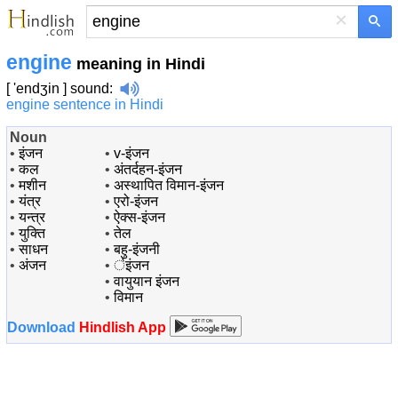
×
engine
meaning in Hindi
[ 'endʒin ]
sound
:
engine sentence in Hindi
Noun
•
इंजन
•
v-इंजन
•
कल
•
अंतर्दहन-इंजन
•
मशीन
•
अस्थापित विमान-इंजन
•
यंत्र
•
एरो-इंजन
•
यन्त्र
•
ऐक्स-इंजन
•
युक्ति
•
तेल
•
साधन
•
बहु-इंजनी
•
अंजन
•
र्इंजन
•
वायुयान इंजन
•
विमान
Download
Hindlish App