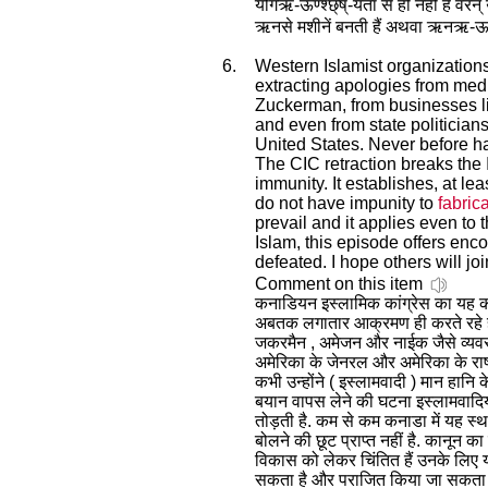
योगऋ-ऊण्श्छ्ष्-यता से ही नहीं है वरन्
ऋनसे मशीनें बनती हैं अथवा ऋनऋ-ऊण्श्छ्
6.
Western Islamist organizations
extracting apologies from med
Zuckerman, from businesses li
and even from state politicians
United States. Never before h
The CIC retraction breaks the I
immunity. It establishes, at le
do not have impunity to
fabric
prevail and it applies even to 
Islam, this episode offers enc
defeated. I hope others will jo
Comment on this item
कनाडियन इस्लामिक कांग्रेस का यह कदम 
अबतक लगातार आक्रमण ही करते रहे हैं तथ
जकरमैन , अमेजन और नाईक जैसे व्यवसायी
अमेरिका के जेनरल और अमेरिका के राष्
कभी उन्होंने ( इस्लामवादी ) मान हानि 
बयान वापस लेने की घटना इस्लामवादिय
तोड़ती है. कम से कम कनाडा में यह स्था
बोलने की छूट प्राप्त नहीं है. कानून 
विकास को लेकर चिंतित हैं उनके लिए 
सकता है और पराजित किया जा सकता है.