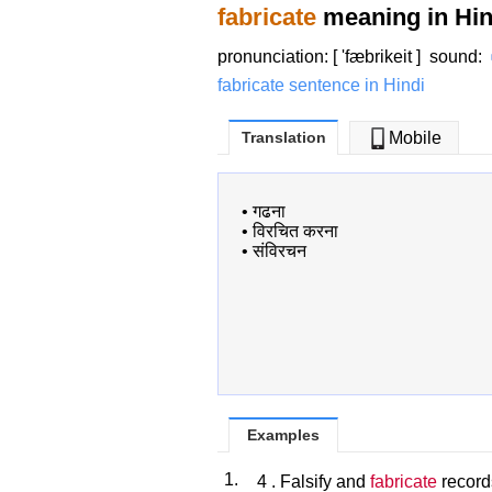
fabricate
meaning in Hin
pronunciation: [ 'fæbrikeit ]
sound
:
fabricate sentence in Hindi
Translation
Mobile
•
गढना
•
विरचित करना
•
संविरचन
Examples
1.
4 . Falsify and
fabricate
records