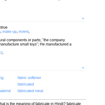
ntrue
p
,
make up
,
invent
,
natural components or parts; "the company
y manufacture small toys"; He manufactured a
ct
,
ing
fabric softener
fabricated
aterial
fabricated meat
at is the meaning of fabricate in Hindi? fabricate