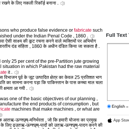
ं को रखने के लिए नकली रिकॉर्ड़ बनाना .
persons who produce false evidence or
fabricate
such
Full Text
ished under the Indian Penal Code , 1860 .
अथवा ऐसी साक्ष्य की कूट रचना करने वाले व्यक्तियों पर अभियोग
 भारतीय दंड संहिता , 1860 के अधीन दंडित किया जा सकता है .
d only 25 per cent of the pre-Partition jute growing
 situation in which Pakistan had the raw material
cate
it .
 विभाजन पूर्व के जूट उत्पादित क्षेत्र का केवल 25 प्रतिशत भाग
िति का सामना करना पड़ा कि पाकिस्तान के पास कच्चा माल चला
ी क्षमता आ गयी .
h was one of the basic objectives of our planning ,
 manufacture the end products of consumption , but
English→
ricate
machines that make machines , or what are
 आतऋ-ऊण्श्छ्ष्-मनिर्भरता , जो कि हमारी योजना का प्रमुख
App Stor
ोग के लिए ढउतऋ-ऊण्श्छ्ष्-पादों को उतऋ-ऊण्श्छ्ष्-पादन करने की