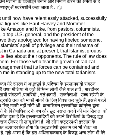
 उन मशीनों के डिजाइन बनाने और निर्माण करने की क्षमता से है
ष्-हें मदर्रमशीनें कहा जाता है .
 until now have relentlessly attacked, successfully
ia figures like Paul Harvey and Mortimer
ke Amazon and Nike, from pastors, columnists,
, a top U.S. general, and the president of the
ave they apologized for having libeled someone.
slamists' spell of privilege and their miasma of
ast in Canada and at present, that Islamist groups
ate
lies about their opponents. The rule of law does
them. For those who fear the growth of radical
ouragement that its forces can be contained and
in me in standing up to the new totalitarianism.
मेरे स्मरण में अभूतपूर्व है .पश्चिम के इस्लामवादी संगठन
ा मीडिया से जुड़े विभिन्न लोगों जैसे पाल हार्वे , मारटीमर
 संगठनों ,पादरियों , स्तंभकारों , राजनेताओं , उच्च श्रेणी के
ट्रपति तक को माफी मांगने के लिए विवश कर चुके हैं. इससे पहले
के लिए माफी नहीं मांगी थी. कनाडियन इस्लामिक कांग्रेस द्वारा
ों के विशेषाधिकार के दंभ और छूट प्राप्त करने की मानसिकता को
पित हुआ है कि इस्लामवादियों को अपने विरोधियों के विरुद्ध झूठ
का राज उनपर भी लागू होता है. जो लोग कट्टरपंथी इस्लाम के
यह उत्साहवर्धक होगा कि कट्टरपंथी इस्लाम को भी रोका जा
 मुझे आशा है कि इस अधिनायकवाद के विरुद्ध अन्य लोग भी मेरे