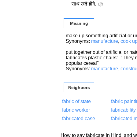
साथ खड़े होंगे.
Meaning
make up something artificial or u
Synonyms:
manufacture
,
cook u
put together out of artificial or 
fabricates plastic chairs"; "The
popular cereal"
Synonyms:
manufacture
,
constru
Neighbors
fabric of state
fabric paint
fabric worker
fabricability
fabricated case
fabricated m
How to say fabricate in Hindi and wh