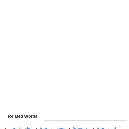
Related Words
formalization
formalizations
formalize
formalized