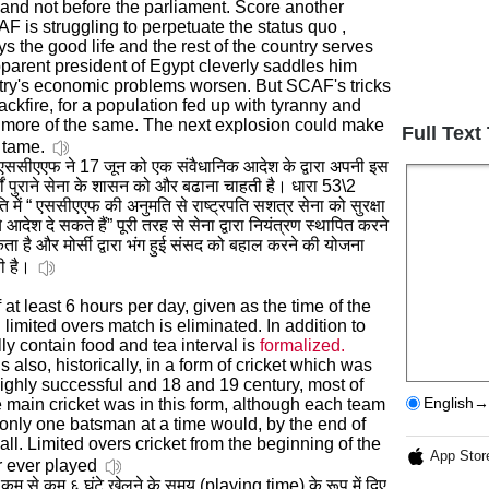
and not before the parliament. Score another
F is struggling to perpetuate the status quo ,
s the good life and the rest of the country serves
parent president of Egypt cleverly saddles him
untry's economic problems worsen. But SCAF's tricks
ckfire, for a population fed up with tyranny and
h more of the same. The next explosion could make
Full Text
 tame.
 एससीएएफ ने 17 जून को एक संवैधानिक आदेश के द्वारा अपनी इस
ों पुराने सेना के शासन को और बढाना चाहती है। धारा 53\2
 में “ एससीएएफ की अनुमति से राष्ट्रपति सशत्र सेना को सुरक्षा
 आदेश दे सकते हैं” पूरी तरह से सेना द्वारा नियंत्रण स्थापित करने
ता है और मोर्सी द्वारा भंग हुई संसद को बहाल करने की योजना
ी है।
 at least 6 hours per day, given as the time of the
limited overs match is eliminated. In addition to
lly contain food and tea interval is
formalized.
 also, historically, in a form of cricket which was
ighly successful and 18 and 19 century, most of
English→
 main cricket was in this form, although each team
d only one batsman at a time would, by the end of
ball. Limited overs cricket from the beginning of the
App Stor
r ever played
न कम से कम ६ घंटे खेलने के समय (playing time) के रूप में दिए