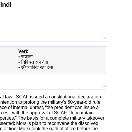
indi
Verb
•
सजाना
•
निश्चित रूप देना
•
औपचारिक रूप देना
ial law : SCAF issued a constitutional declaration
intention to prolong the military's 60-year-old rule.
 face of internal unrest, “the president can issue a
orces - with the approval of SCAF - to maintain
perties.” The basis for a complete military takeover
serted; Morsi's plan to reconvene the dissolved
n action. Morsi took the oath of office before the