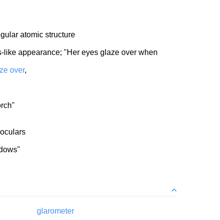
regular atomic structure
s-like appearance; "Her eyes glaze over when
ze over
,
orch"
noculars
ndows"
glarometer