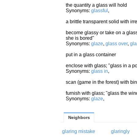
the quantity a glass will hold
Synonyms:
glassful
,
a brittle transparent solid with ir
become glassy or take on a glas
she is bored"
Synonyms:
glaze
,
glass over
,
gla
put in a glass container
enclose with glass; "glass in a p
Synonyms:
glass in
,
scan (game in the forest) with bi
furnish with glass; "glass the wi
Synonyms:
glaze
,
Neighbors
glaring mistake
glaringly