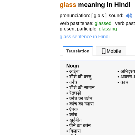
glass
meaning in Hindi
pronunciation: [ glɑ:s ]
sound
:
verb past tense:
glassed
verb past 
present participle:
glassing
glass sentence in Hindi
Translation
Mobile
Noun
•
आईना
•
अभिदृश्
•
शीशे की वस्तु
•
आवरण-क
•
काँच
•
काच
•
शीशे की सामान
•
रेतघड़ी
•
कांच का बर्तन
•
कांच का ग्लास
•
ऐनक
•
कांच
•
खुर्दबीन
•
पीने का बर्तन
•
गिलास