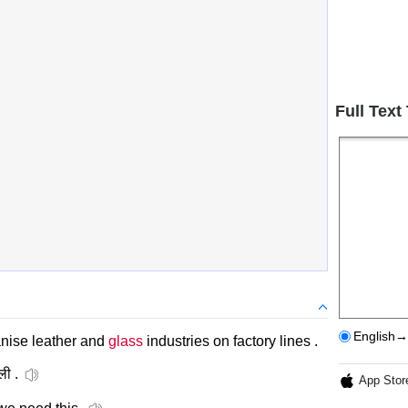
Full Text
English→
anise leather and
glass
industries on factory lines .
ली .
App Stor