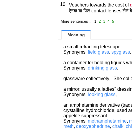
10.
Vouchers towards the cost of
ऐनक या फिर contact lenses लेने क
More sentences： 1
2
3
4
5
Meaning
a small refracting telescope
Synonyms:
field glass
,
spyglass
,
a container for holding liquids wh
Synonyms:
drinking glass
,
glassware collectively; "She coll
a mirror; usually a ladies'' dressi
Synonyms:
looking glass
,
an amphetamine derivative (trad
crystalline hydrochloride; used a
appetite suppressant
Synonyms:
methamphetamine
,
m
meth
,
deoxyephedrine
,
chalk
,
ch