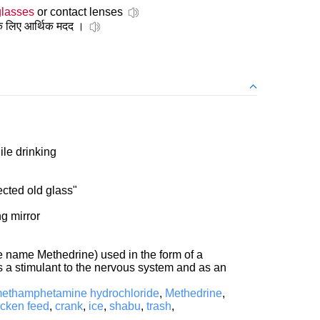
glasses
or contact lenses
े लिए आर्थिक मदद ।
ile drinking
ected old glass"
ng mirror
e name Methedrine) used in the form of a
s a stimulant to the nervous system and as an
ethamphetamine hydrochloride
,
Methedrine
,
icken feed
,
crank
,
ice
,
shabu
,
trash
,