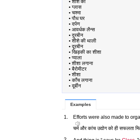
•
शीशे का
•
ग्लास
•
चश्मा
•
पौध घर
•
दर्पण
•
आवर्धक लैन्स
•
दुरबीन
•
शीशे की थाली
•
दूरबीन
•
खिड़की का शीशा
•
प्याला
•
शीशा लगाना
•
बैरोमीटर
•
शीशा
•
काँच लगाना
•
दूर्बीन
Examples
1.
Efforts were also made to org
चर्म और कांच उद्योग को ही सफलता मि
2.