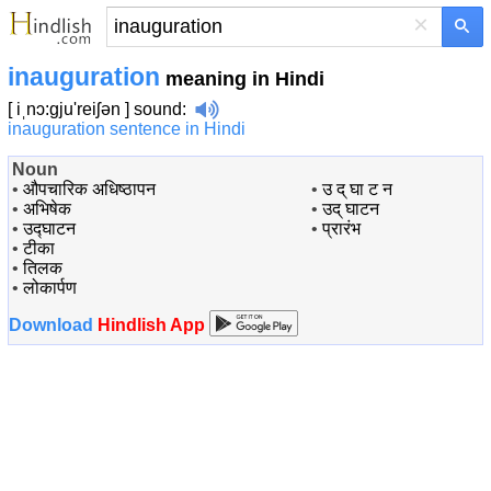
×
inauguration
meaning in Hindi
[ iˌnɔ:gju'reiʃən ]
sound
:
inauguration sentence in Hindi
Noun
•
औपचारिक अधिष्ठापन
•
उ द् घा ट न
•
अभिषेक
•
उद् घाटन
•
उद्घाटन
•
प्रारंभ
•
टीका
•
तिलक
•
लोकार्पण
Download
Hindlish App