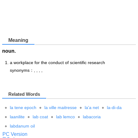
Meaning
noun.
a workplace for the conduct of scientific research
synonyms：, , , ,
Related Words
la tene epoch
la ville maitresse
la'a net
la-di-da
laanilite
lab coat
lab lemco
labacoria
labdanum oil
PC Version