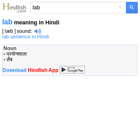
×
lab
meaning in Hindi
[ læb ]
sound
:
lab sentence in Hindi
Noun
•
प्रयोगशाला
•
लैब
Download
Hindlish App