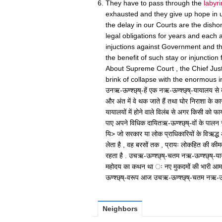
They have to pass through the
labyri
exhausted and they give up hope in ut
the delay in our Courts are the disho
legal obligations for years and each 
injuctions against Government and th
the benefit of such stay or injunction f
About Supreme Court , the Chief Jus
brink of collapse with the enormous i
उनऋ-ऊण्श्छ्ष्-हें एक नऋ-ऊण्श्छ्ष्-यायालय से 
और अंत में वे थक जाते हैं तथा घोर निराशा के कार
यायालयों में होने वाले विलंब से अगर किसी को फ
पाए अपने विधिक दायितऋ-ऊण्श्छ्ष्-वों के पालन 
यि> जो सरकार या लोक प्राधिकारियों के विऋद्ध
लेता है , वह बरसों तक , प्रायः लोकहित की की
रहता है . उचऋ-ऊण्श्छ्ष्-चतम नऋ-ऊण्श्छ्ष्-या
महोदय का कथन था ः नए मुकदमों की भारी आम
ऊण्श्छ्ष्-वरूप आज उचऋ-ऊण्श्छ्ष्-चतम नऋ-ऊण्श
Neighbors