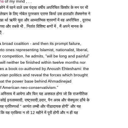
ths
of my mind , . .
े में रहने वाले उस पंद्रह वर्षीय अपरिचित किशोर के मन पर भी
खन के लिए नोबेल पुरस्कार प्राप्त किर्या उस हालडॉर लैक्सनेस ने
खा र्था ऋमैरे युवा और आध्यात्मिक श्रवणों में वह अपरिचित , दूरस्थ
र तबसे भी , नितांत विशिष्ट क्षणों में , मैं अपने मानस के
ं .
broad coalition - and then its prompt failure,
nto ones representing Islamist, nationalist, liberal,
 competition, he admits, “will be long and painful”
 will neither be finished within twelve months nor
tes a book co-authored by Anoush Ehteshami: the
anian politics and reveal the forces which brought
hat the power base behind Ahmadinejad
 of American neo-conservativism.”
न अस्तित्व में आयेगा और फिर यह असफल होगा जो कि राजनीतिक
कोई इस्लामवादी, राष्ट्रवादी,उदार, पैन अरब और सेक्युलर ढाँचे के
ह प्रतिस्पर्धा “ अत्यंत लम्बी और पीडादायक होगी” और यह
कि यह प्रकिया न तो 12 महीने में पूरी होगी और न ही यह