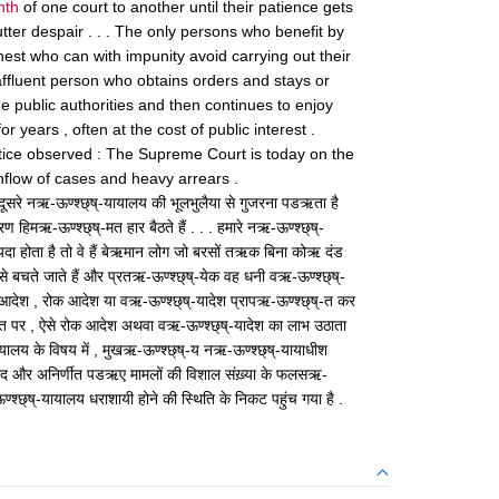
nth
of one court to another until their patience gets
ter despair . . . The only persons who benefit by
nest who can with impunity avoid carrying out their
affluent person who obtains orders and stays or
e public authorities and then continues to enjoy
or years , often at the cost of public interest .
tice observed : The Supreme Court is today on the
nflow of cases and heavy arrears .
दूसरे नऋ-ऊण्श्छ्ष्-यायालय की भूलभुलैया से गुजरना पडऋता है
ण हिमऋ-ऊण्श्छ्ष्-मत हार बैठते हैं . . . हमारे नऋ-ऊण्श्छ्ष्-
ायदा होता है तो वे हैं बेऋमान लोग जो बरसों तऋक बिना कोऋ दंड
से बचते जाते हैं और प्रतऋ-ऊण्श्छ्ष्-येक वह धनी वऋ-ऊण्श्छ्ष्-
 आदेश , रोक आदेश या वऋ-ऊण्श्छ्ष्-यादेश प्रापऋ-ऊण्श्छ्ष्-त कर
मत पर , ऐसे रोक आदेश अथवा वऋ-ऊण्श्छ्ष्-यादेश का लाभ उठाता
यालय के विषय में , मुखऋ-ऊण्श्छ्ष्-य नऋ-ऊण्श्छ्ष्-यायाधीश
द और अनिर्णीत पडऋए मामलों की विशाल संख़्या के फलसऋ-
्छ्ष्-यायालय धराशायी होने की स्थिति के निकट पहुंच गया है .