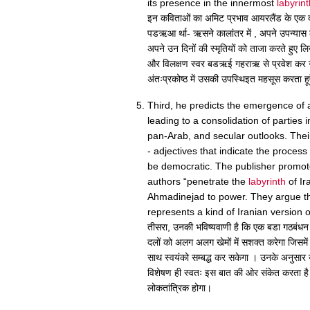
its presence in the innermost
labyrin
इन कविताओं का अमिट प्रभाव आयरलैंड के एक कोन
पडऋआ र्था- ऋसने कालांतर में , अपने उपन्यास ले
अपने उन दिनों की स्मृतियों को ताजा करते हुए लि
और विलक्षण स्वर बडऋई गहराऋ से प्रवेश कर गया औ
अंतःप्रकोष्ठ में उसकी उपस्थिइत महसूस करता हूऍ
Third, he predicts the emergence of a 
leading to a consolidation of parties i
pan-Arab, and secular outlooks. Their
- adjectives that indicate the process
be democratic. The publisher promo
authors “penetrate the
labyrinth
of Ir
Ahmadinejad to power. They argue t
represents a kind of Iranian version
तीसरा, उनकी भविष्यवाणी है कि एक बडा गठबंध
दलों को अलग अलग खेमों में सशक्त करेगा जिसमें 
साथ स्वयंको सम्बद्ध कर सकेगा । उनके अनुसार य
विशेषण ही स्वतः इस बात की ओर संकेत करता है 
लोकतांत्रिक होगा।