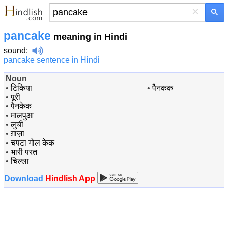
×
pancake
meaning in Hindi
sound
:
pancake sentence in Hindi
Noun
•
टिकिया
•
पैनकक
•
पूरी
•
पैनकेक
•
मालपुआ
•
लुची
•
ग़ाज़ा
•
चपटा गोल केक
•
भारी परत
•
चिल्ला
Download
Hindlish App