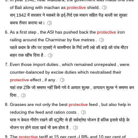
of Bali along with machan as
protective
shield.
सन् 1942 में सरकार ने मकबरे के इर्द्-गिर्द एक मचान सहित पैड़ बल्ली का सुरक्षा
कवच तैयार कराया था।
As a first step , the ASI has pushed back the
protective
iron
railing around the Charminar by five metres .
पहले कदम के तौर पर एएसाऐ ने चारमीनार के गिर्द लगी लहे की बाड़े को पांच मीटर
बाहर तक खींच दिया है .
Even those import duties , which remained unrepealed , were
counter-balanced by excise duties which neutralised their
protective
effect , if any .
यहां तक Zकि जो समाप्त नहीं किये गये वे आयात शुल्क , उत्पादन शुल्क ने समाप्त कर
दिया .
Grasses are not only the best
protective
feed , but also help in
reducing the feed and ration costs .
घास न केवल नीरोग रखने की द्Qष्टि से ही सर्वश्रेष्ठ भोजन है बल्कि इससे घोड़े के
भोजन पर होने वाला खर्च भी कम होता है .
The
protective
tariff at 15 per cent -LRB- and 10 per cent of