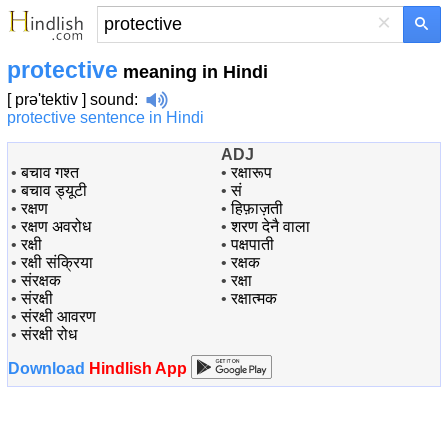
×
protective
meaning in Hindi
[ prə'tektiv ]
sound
:
protective sentence in Hindi
ADJ
•
बचाव गश्त
•
रक्षारूप
•
बचाव ड्‍यूटी
•
सं
•
रक्षण
•
हिफ़ाज़ती
•
रक्षण अवरोध
•
शरण देनै वाला
•
रक्षी
•
पक्षपाती
•
रक्षी संक्रिया
•
रक्षक
•
संरक्षक
•
रक्षा
•
संरक्षी
•
रक्षात्मक
•
संरक्षी आवरण
•
संरक्षी रोध
Download
Hindlish App