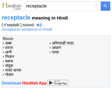
×
receptacle
meaning in Hindi
[ ri'septəkl ]
sound
:
receptacle sentence in Hindi
Noun
•
डब्बा
•
अभिग्राही पात्र
•
दराज
•
आधान
•
धानी
•
पात्र
•
निधान
•
बकस
•
संदूक
•
पात्र धारक
•
गोदाम
Download
Hindlish App