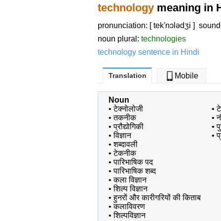
technology
meaning in H
pronunciation: [ tek'nɔlədʒi ]
sound
noun plural:
technologies
technology sentence in Hindi
Translation
Mobile
Noun
•
टेक्नोलोजी
•
ट
•
तकनीक
•
न
•
प्रौद्योगिकी
•
प
•
विज्ञान
•
प
•
शब्दावली
•
टेकनीक
•
पारिभाषिक पद
•
पारिभाषिक शब्द
•
कला विज्ञान
•
शिल्प विज्ञान
•
हुनरों और कारीगरियों की किताब
•
कलाविवरण
•
शिल्पविज्ञान