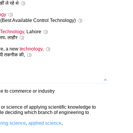
ं ले रहे थे
ogy
योगिकी (Best Available Control Technology)
Technology,
Lahore
यालय، लाहौर
ere, a new
technology,
 नयी तकनीक की,
nce to commerce or industry
t or science of applying scientific knowledge to
ble deciding which branch of engineering to
ring science
,
applied science
,