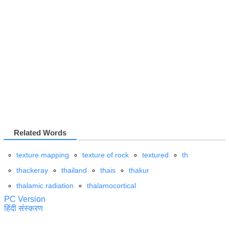
Related Words
texture mapping
texture of rock
textured
th
thackeray
thailand
thais
thakur
thalamic radiation
thalamocortical
PC Version
हिंदी संस्करण