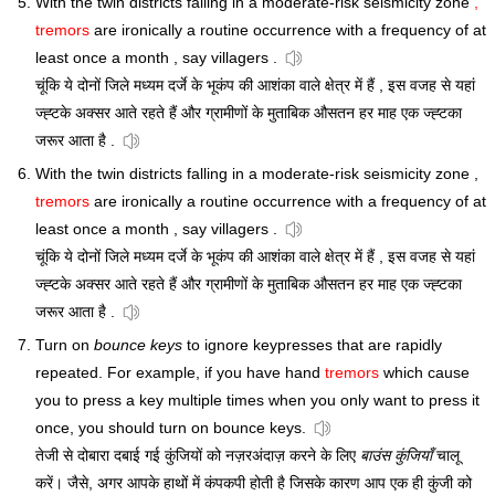
With the twin districts falling in a moderate-risk seismicity zone
,
tremors
are ironically a routine occurrence with a frequency of at
least once a month , say villagers .
चूंकि ये दोनों जिले मध्यम दर्जे के भूकंप की आशंका वाले क्षेत्र में हैं , इस वजह से यहां
ज्ह्टके अक्सर आते रहते हैं और ग्रामीणों के मुताबिक औसतन हर माह एक ज्ह्टका
जरूर आता है .
With the twin districts falling in a moderate-risk seismicity zone ,
tremors
are ironically a routine occurrence with a frequency of at
least once a month , say villagers .
चूंकि ये दोनों जिले मध्यम दर्जे के भूकंप की आशंका वाले क्षेत्र में हैं , इस वजह से यहां
ज्ह्टके अक्सर आते रहते हैं और ग्रामीणों के मुताबिक औसतन हर माह एक ज्ह्टका
जरूर आता है .
Turn on
bounce keys
to ignore keypresses that are rapidly
repeated. For example, if you have hand
tremors
which cause
you to press a key multiple times when you only want to press it
once, you should turn on bounce keys.
तेजी से दोबारा दबाई गई कुंजियों को नज़रअंदाज़ करने के लिए
बाउंस कुंजियाँ
चालू
करें। जैसे, अगर आपके हाथों में कंपकपी होती है जिसके कारण आप एक ही कुंजी को