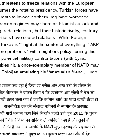
 threatens to freeze relations with the European
umes the rotating presidency. Turkish forces have
threats to invade northern Iraq have worsened
Iranian regimes may share an Islamist outlook and
rade relations , but their historic rivalry, contrary
tions have soured relations . While Foreign
urkey is “” right at the center of everything ,“ AKP
ero-problems ” with neighbors policy, turning this
potential military confrontations (with Syria,
roubles hit, a once-exemplary member of NATO may
 of Erdoğan emulating his Venezuelan friend , Hugo
 सामना कर रहा है जिस पर ग्रीक और अन्य देशों के संकट के
ेविड गोल्डमैन ने संकेत किया है कि एरडोगन और एकेपी ने देश को
ाफी ऊपर चला गया है जबकि वर्तमान खाते का घाटा काफी ऊँचा हो
ै। राजनीतिक दल की संरक्षक मशीनरी ने उपभोग के अस्थाई
 काफी भारी भरकम ऋण लिये जिसके चलते इसे जून 2011 के चुनाव
को “ तीसरे विश्व का शक्तिशाली व्यक्ति” कहा है और तुर्की की
से की है जब “ अल्पावधि के विदेशी मुद्रा प्रवाह की सहायता से
 चलते कालांतर में मुद्रा का अवमूल्यन करना पडा और ये देश