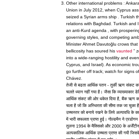
Other international problems : Ankara
Union in July 2012, when Cyprus ass
seized a Syrian arms ship . Turkish 
relations with Baghdad. Turkish and 
an anti-Kurd agenda , with prospering t
governing styles, and competing ambi
Minister Ahmet Davutoğlu crows that T
bellicosity has soured his
vaunted
” z
into a wide-ranging hostility and even 
Cyprus, and Israel). As economic t
go further off track; watch for signs
Chávez.
तेजी से बढता आर्थिक पतन - तुर्की ऋण संकट का
चलते ध्यान नहीं गया है। जैसा कि व्याख्याकार ड
आर्थिक संकट की ओर धकेल दिया है, बैंक ऋण क
चला है जो कि अस्थिरता की सीमा तक जा चुका ह
उच्चस्तर को बनाये रखने के लिये अल्पावधि के
में भारी सफलता प्राप्त हुई। गोल्डमैन ने एरडोगन 
तुलना 1994 के मैक्सिको और 2000 के अर्जेंटीना 
अल्पकालिक आर्थिक उच्चता प्राप्त की गयी जिसके