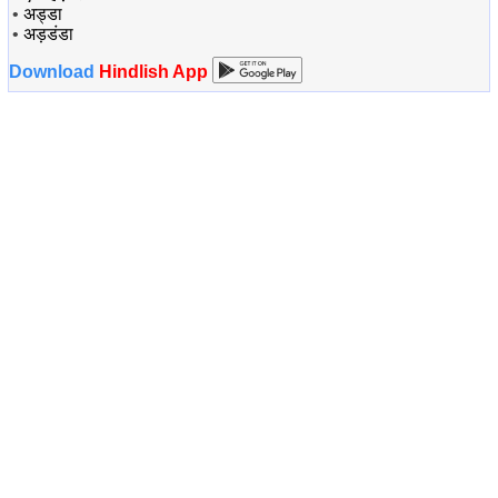
•
अड्डा
•
अड़डंडा
Download
Hindlish App