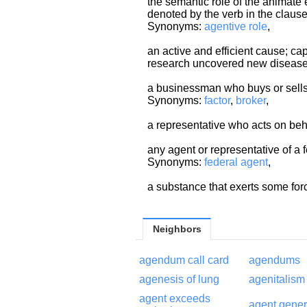
the semantic role of the animate 
denoted by the verb in the claus
Synonyms:
agentive role
,
an active and efficient cause; cap
research uncovered new disease
a businessman who buys or sells
Synonyms:
factor
,
broker
,
a representative who acts on beha
any agent or representative of a
Synonyms:
federal agent
,
a substance that exerts some forc
Neighbors
agendum call card
agendums
agenesis of lung
agenitalism
agent exceeds
agent gener