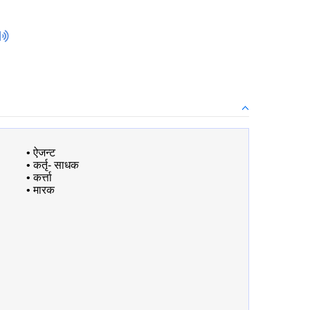
•
ऐजन्ट
•
कर्तृ- साधक
•
कर्त्ता
•
मारक