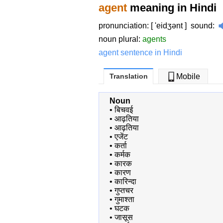
agent
meaning in Hindi
pronunciation: [ 'eidʒənt ]
sound
:
noun plural:
agents
agent sentence in Hindi
Translation
Mobile
Noun
•
बिचवई
•
आढ़तिया
•
आढ़तिया
•
एजेंट
•
कर्ता
•
कर्मक
•
कारक
•
कारण
•
कारिन्दा
•
गुप्तचर
•
गुमाश्ता
•
घटक
•
जासूस