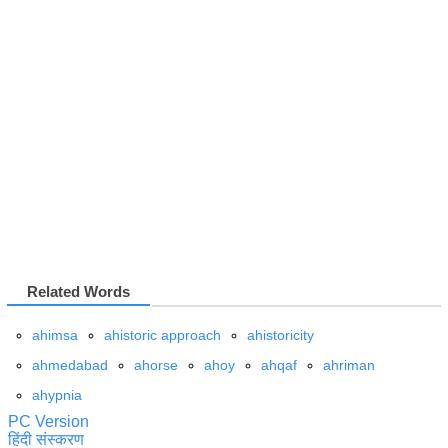
Related Words
ahimsa
ahistoric approach
ahistoricity
ahmedabad
ahorse
ahoy
ahqaf
ahriman
ahypnia
PC Version
हिंदी संस्करण