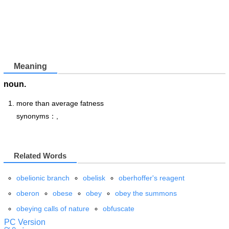
Meaning
noun.
more than average fatness
synonyms：,
Related Words
obelionic branch
obelisk
oberhoffer's reagent
oberon
obese
obey
obey the summons
obeying calls of nature
obfuscate
PC Version