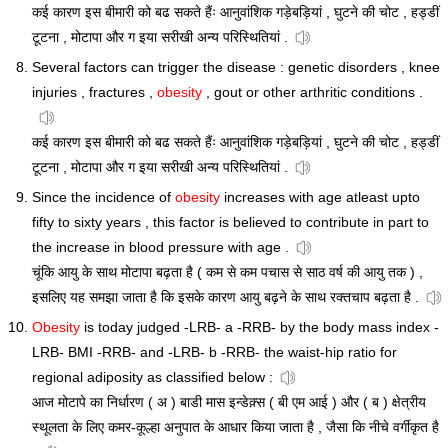
कई कारण इस बीमारी को बढ सकते हैंः आनुवांशिक गड़ेबड़ियां , घुटने की चोट , हड्डीं
टूटना , मोटापा और ग इया सरीखी अन्य परिस्थितियां .
Several factors can trigger the disease : genetic disorders , knee
injuries , fractures ,
obesity
, gout or other arthritic conditions .
कई कारण इस बीमारी को बढ सकते हैंः आनुवांशिक गड़ेबड़ियां , घुटने की चोट , हड्डीं
टूटना , मोटापा और ग इया सरीखी अन्य परिस्थितियां .
Since the incidence of
obesity
increases with age atleast upto
fifty to sixty years , this factor is believed to contribute in part to
the increase in blood pressure with age .
चूंकि आयु के साथ मोटापा बढ़ता है ( कम से कम पचास से साठ वर्ष की आयु तक ) ,
इसलिए यह समझा जाता है कि इसके कारण आयु बढ़ने के साथ रक्तचाप बढ़ता है .
Obesity
is today judged -LRB- a -RRB- by the body mass index -
LRB- BMI -RRB- and -LRB- b -RRB- the waist-hip ratio for
regional adiposity as classified below :
आज मोटापे का निर्धारण ( अ ) बाडी मास इन्डेक़्स ( बी एम आई ) और ( ब ) क्षेत्रीय
स्थूलता के लिए कमर-कूल्हा अनुपात के आधार किया जाता है , जैसा कि नीचे वर्गीकृत है