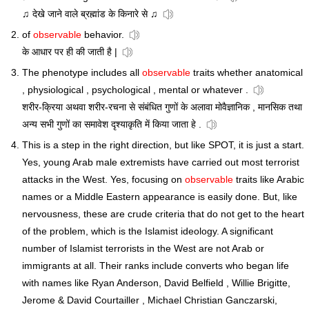
♫ देखे जाने वाले ब्रह्मांड के किनारे से ♫
of
observable
behavior.
के आधार पर ही की जाती है |
The phenotype includes all
observable
traits whether anatomical
, physiological , psychological , mental or whatever .
शरीर-क्रिया अथवा शरीर-रचना से संबंधित गुणों के अलावा मोवैज्ञानिक , मानसिक तथा
अन्य सभी गुणों का समावेश दृश्याकृति में किया जाता हे .
This is a step in the right direction, but like SPOT, it is just a start.
Yes, young Arab male extremists have carried out most terrorist
attacks in the West. Yes, focusing on
observable
traits like Arabic
names or a Middle Eastern appearance is easily done. But, like
nervousness, these are crude criteria that do not get to the heart
of the problem, which is the Islamist ideology. A significant
number of Islamist terrorists in the West are not Arab or
immigrants at all. Their ranks include converts who began life
with names like Ryan Anderson, David Belfield , Willie Brigitte,
Jerome & David Courtailler , Michael Christian Ganczarski,