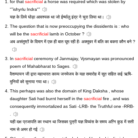
for that
sacrificial
a horse was required which was stolen by
“”ishyrlu Indra“”
यज्ञ के लिये घोड़ा आवश्यक था जो ईर्ष्यालु इंद्र ने चुरा लिया था।
The question that is now preoccupying the dissidents is : who
will be the
sacrificial
lamb in October ?
अब असंतुष्टों के दिमाग में एक ही बात घूम रही हैः अक्तूबर में बलि का बकरा कौन बने ?
In
sacrificial
ceremony of Janmajay, Vysmayan was pronounced
poem of Mahabharat to Sages.
वैशम्पायन जी द्वारा महाभारत काव्य जनमेजय के यज्ञ समारोह में सूत सहित कई ऋषि-
मुनियों को सुनाया गया था।
This perhaps was also the domain of King Daksha , whose
daughter Sati had burnt herself in the
sacrificial
fire , and was
consequently immortalized as Sati -LRB- the Truthful one -RRB-
.
यही दक्ष प्रजापति का स्थान था जिसका पुत्री यज्ञ विघ्वंस के समय अग़्नि कुड में सती
नाम से अमर हो गई