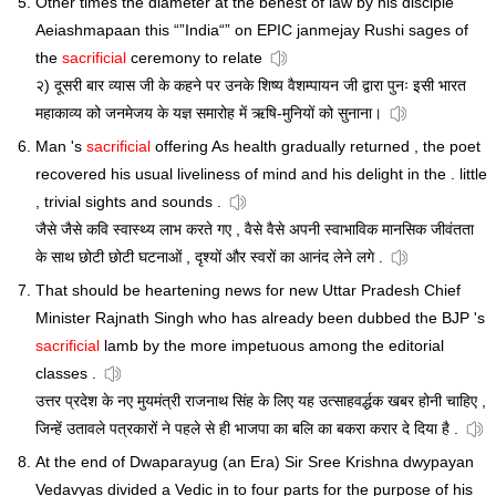
Other times the diameter at the behest of law by his disciple
Aeiashmapaan this “”India“” on EPIC janmejay Rushi sages of
the
sacrificial
ceremony to relate
२) दूसरी बार व्यास जी के कहने पर उनके शिष्य वैशम्पायन जी द्वारा पुनः इसी भारत
महाकाव्य को जनमेजय के यज्ञ समारोह में ऋषि-मुनियों को सुनाना।
Man 's
sacrificial
offering As health gradually returned , the poet
recovered his usual liveliness of mind and his delight in the . little
, trivial sights and sounds .
जैसे जैसे कवि स्वास्थ्य लाभ करते गए , वैसे वैसे अपनी स्वाभाविक मानसिक जीवंतता
के साथ छोटी छोटी घटनाओं , दृश्यों और स्वरों का आनंद लेने लगे .
That should be heartening news for new Uttar Pradesh Chief
Minister Rajnath Singh who has already been dubbed the BJP 's
sacrificial
lamb by the more impetuous among the editorial
classes .
उत्तर प्रदेश के नए मुयमंत्री राजनाथ सिंह के लिए यह उत्साहवर्द्धक खबर होनी चाहिए ,
जिन्हें उतावले पत्रकारों ने पहले से ही भाजपा का बलि का बकरा करार दे दिया है .
At the end of Dwaparayug (an Era) Sir Sree Krishna dwypayan
Vedavyas divided a Vedic in to four parts for the purpose of his