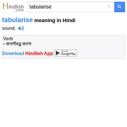
×
tabularise
meaning in Hindi
sound
:
Verb
•
सारणीबद्ध करना
Download
Hindlish App