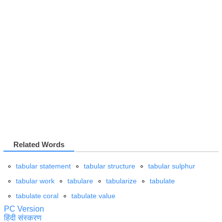
Related Words
tabular statement
tabular structure
tabular sulphur
tabular work
tabulare
tabularize
tabulate
tabulate coral
tabulate value
PC Version
हिंदी संस्करण