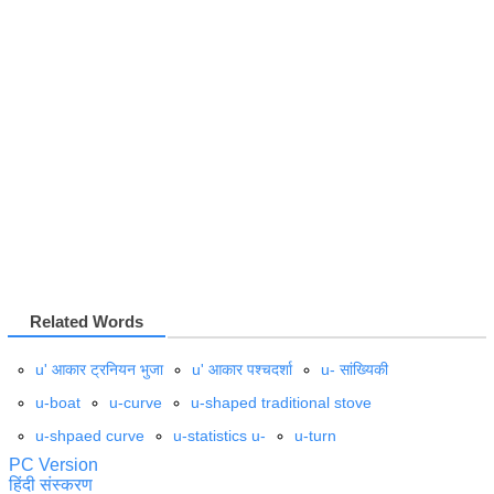
Related Words
u' आकार ट्रनियन भुजा
u' आकार पश्‍चदर्शा
u- सांख्यिकी
u-boat
u-curve
u-shaped traditional stove
u-shpaed curve
u-statistics u-
u-turn
PC Version
हिंदी संस्करण