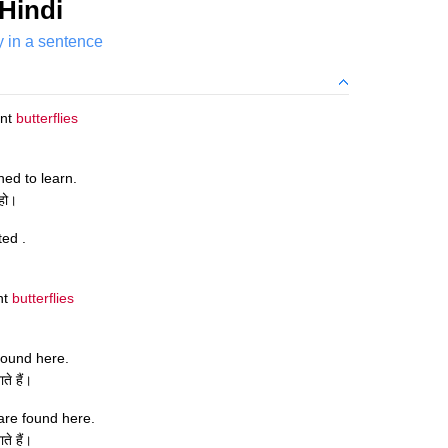
Hindi
ly in a sentence
ant
butterflies
ed to learn.
 हो।
ted .
ant
butterflies
found here.
ते हैं।
are found here.
ते हैं।