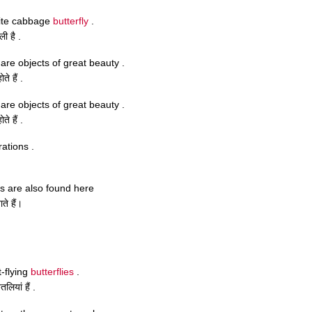
hite cabbage
butterfly
.
ली है .
re objects of great beauty .
े हैं .
re objects of great beauty .
े हैं .
rations .
s are also found here
ते हैं।
-flying
butterflies
.
लियां हैं .