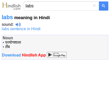
×
labs
meaning in Hindi
sound
:
labs sentence in Hindi
Noun
•
प्रयोगशाला
•
लैब
Download
Hindlish App