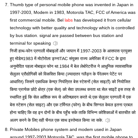
Thumb type of personal mobile phone was invented in Japan in
1997-2003, Modem in 1983, Motorola TAC, FCC of America was
first commercial mobile. Bel
labs
has developed it from cellular
technology with better quality and technology which is controlled
by bus station. signal are passed between bus station and
terminal for speaking
निजी हाथ-फोन प्रणाली मोबाइलों और जापान में 1997-2003 के आसपास प्रयुक्त
हुए मोडेम1983 में मोटोरोला ड्य्नाTAC संयुक्त राज्य अमेरिका में FCC के द्वारा
अनुमोदित पहला मोबाइल फोन था.1984 में बेल लेबोरेटरीज ने आधुनिक व्यावसायिक
सेलुलर प्रौद्योगिकी को विकसित किया (ज़्यादातर गलैड़न के पैरेलमन पेटेंट पर
आधारित) जिसने एकाधिक केन्द्र नियंत्रित बेस स्टेशनों (सेल साइटों) को नियोजित
किया प्रत्येक छोटे क्षेत्र (एक सेल) को सेवा उपलब्ध करता था.सेल साइटें इस तरह से
स्थापित हुई कि सेल आंशिक रूप से अतिच्छादन करते थे.एक सेलुलर प्रणाली में एक
बेस स्टेशन (सेल साइट) और एक टर्मिनल (फोन) के बीच सिग्नल केवल इतना प्रबल
होना चाहिए कि वह इन दोनों के बीच पहुँच सके ताकि विभिन्न कोशिकाओं में बातचीत को
अलग करने के लिए वही चैनल एक साथ इस्तेमाल किया जा सके.
Private Mobiles phone system and modem used in Japan
around 1997-2003,Motorola TAC, was the first mobile phone to