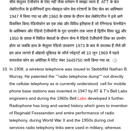
सीधे सेलुलर टेलीफोन के लिए नहीं जैसा वर्तमान में समझा जाता है. ATT के बेल
लेबोरेटरीज के इंजीनियरों द्वारा मोबाइल फोन बेस स्टेशनों के लिए सेल का आविष्कार
1947 में किया गया था और 1960 के दशक के दौरान बेल लेबोरेटरीज ने इसे आगे
विकसित किया.रेडियोफोन का एक लंबा और विविध इतिहास है जो रेगिनाल्ड फेस्सेंडेन
के आविष्कार और रेडियो टेलीफोनी के पूरा प्रदर्शन तक जाता है द्वितीय विश्व युद्ध और
1950 के दशक में सिविल सेवाओं के दौरान सेना में रेडियो टेलीफोनी लिंक का उपयोग
होता था जबकि हाथ के सेलुलर रेडियो उपकरण 1973 के बाद से उपलब्ध हैं.जैसे की
हम आज जानते हैं ओहायो यूक्लिड के जॉर्ज स्वेइगर्ट को 10 जून 1969 में पहले
वायरलेस फोन का अमेरिका में पेटेंट नंबर 3449750 जारी किया गया था.
In 1908, a wireless telephone was issued to Stebblfild Nathan B.
Murray, He patented the “”radio telephone dump“” not directly
the cellular telephony as is currently understood. cell for mobile
phone base stations was invented in 1947 by AT & T's Bell Labs
engineers and during the 1960s Bell
Labs
developed it further.
Radiophone has long and varied history which goes to invention
of Reginald Fesssenden and entire performance of radio
telephony, during World War II and the 1950s during civil
services radio telephony links were used in military, whereas