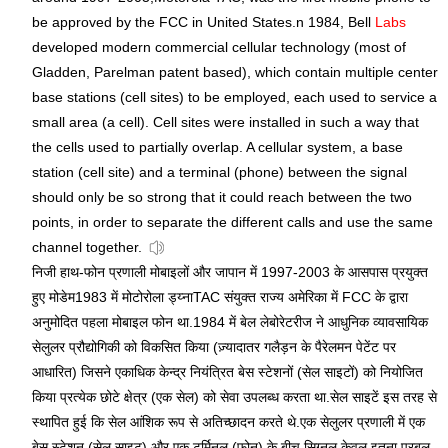
be approved by the FCC in United States.n 1984, Bell
Labs
developed modern commercial cellular technology (most of
Gladden, Parelman patent based), which contain multiple center
base stations (cell sites) to be employed, each used to service a
small area (a cell). Cell sites were installed in such a way that
the cells used to partially overlap. A cellular system, a base
station (cell site) and a terminal (phone) between the signal
should only be so strong that it could reach between the two
points, in order to separate the different calls and use the same
channel together.
निजी हाथ-फोन प्रणाली मोबाइलों और जापान में 1997-2003 के आसपास प्रयुक्त
हुए मोडेम1983 में मोटोरोला ड्य्नाTAC संयुक्त राज्य अमेरिका में FCC के द्वारा
अनुमोदित पहला मोबाइल फोन था.1984 में बेल लेबोरेटरीज ने आधुनिक व्यावसायिक
सेलुलर प्रौद्योगिकी को विकसित किया (ज़्यादातर गलैड़न के पैरेलमन पेटेंट पर
आधारित) जिसने एकाधिक केन्द्र नियंत्रित बेस स्टेशनों (सेल साइटों) को नियोजित
किया प्रत्येक छोटे क्षेत्र (एक सेल) को सेवा उपलब्ध करता था.सेल साइटें इस तरह से
स्थापित हुई कि सेल आंशिक रूप से अतिच्छादन करते थे.एक सेलुलर प्रणाली में एक
बेस स्टेशन (सेल साइट) और एक टर्मिनल (फोन) के बीच सिग्नल केवल इतना प्रबल