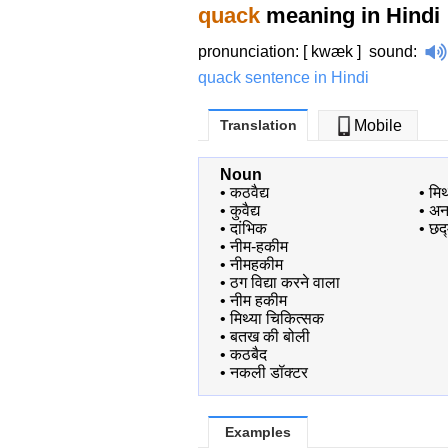
quack
meaning in Hindi
pronunciation: [ kwæk ]
sound
:
quack sentence in Hindi
Translation
Mobile
Noun
•
कठवैद्य
•
मि
•
कुवैद्य
•
अना
•
दांभिक
•
छद
•
नीम-हकीम
•
नीमहकीम
•
ठग विद्या करने वाला
•
नीम हकीम
•
मिथ्या चिकित्सक
•
बतख की बोली
•
कठबैद
•
नकली डॉक्टर
Examples