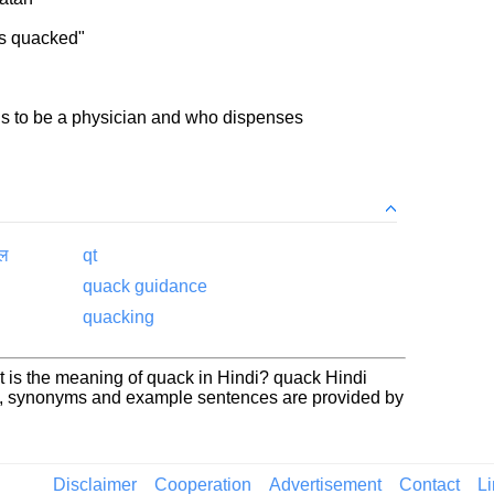
ks quacked"
s to be a physician and who dispenses
ाल
qt
quack guidance
quacking
 is the meaning of quack in Hindi? quack Hindi
on, synonyms and example sentences are provided by
Disclaimer
Cooperation
Advertisement
Contact
L