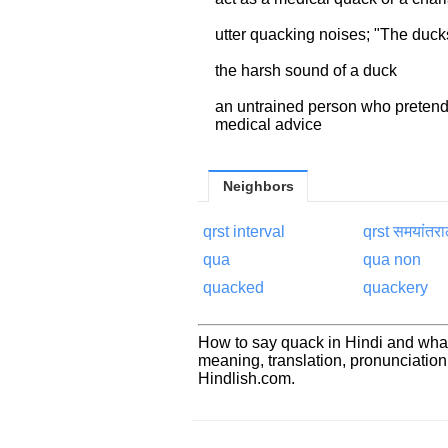
utter quacking noises; "The duc
the harsh sound of a duck
an untrained person who pretend
medical advice
Neighbors
qrst interval
qrst समयांतर
qua
qua non
quacked
quackery
How to say quack in Hindi and what
meaning, translation, pronunciati
Hindlish.com.