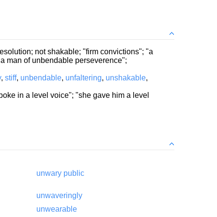
esolution; not shakable; "firm convictions"; "a
; "a man of unbendable perseverence";
y
,
stiff
,
unbendable
,
unfaltering
,
unshakable
,
poke in a level voice"; "she gave him a level
unwary public
unwaveringly
unwearable