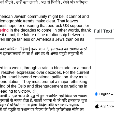
 को पीटने , उन्हें चूना लगाने , अल से भिगोने , रंगने और परिष्कृत
merican Jewish community might be, it cannot and
nt demographic trends make clear. That leaves
best hope for ensuring that bedrock US support for
ering
in the decades to come. In other words, thank
Full Text
 it or not, the future of the relationship between
ell hinge far less on America's Jews than on its
रकार अमेरिका में ईसाई इजरायलवादी इजरायल का समर्थन करते
जरायलवादी हो रहे हैं और वह भी अनेक यहूदी समुदायों से
d in a week, through a raid, a blockade, or a round
g
resolve, expressed over decades. For the current
 for Israel beyond emotional palliation, they must
orientation. They must prompt a major rethinking
junking of the Oslo and disengagement paradigms in
leading to victory.
English→
ेबन्दी या एक चरण के युद्ध से पुन: स्थापित नहीं किया जा सकता.
रयासों से व्यक्त होता है. सतही भावना से परे यदि इजरायल कुछ
यवहार में परिवर्तन लाना होगा. विदेश नीति पर गम्भीरतापूर्वक
App Stor
पसी की पद्धति के स्थान पर विजय के लिये प्रतिरोधक नीति का