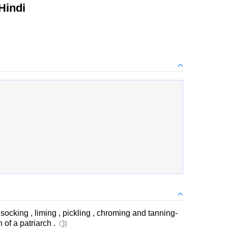
Hindi
f socking , liming , pickling , chroming and tanning-
 of a patriarch .