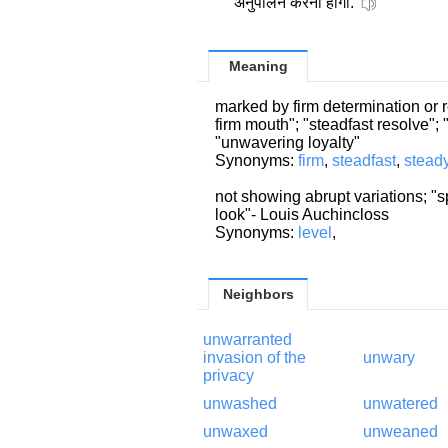
अनुपालन करना होगा.
Meaning
marked by firm determination or r
firm mouth"; "steadfast resolve"
"unwavering loyalty"
Synonyms:
firm
,
steadfast
,
stead
not showing abrupt variations; "s
look"- Louis Auchincloss
Synonyms:
level
,
Neighbors
unwarranted
invasion of the
unwary
privacy
unwashed
unwatered
unwaxed
unweaned