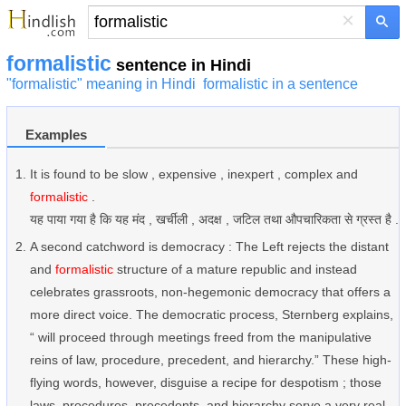
×
formalistic
sentence in Hindi
"formalistic" meaning in Hindi
formalistic in a sentence
Examples
It is found to be slow , expensive , inexpert , complex and
formalistic
.
यह पाया गया है कि यह मंद , खर्चीली , अदक्ष , जटिल तथा औपचारिकता से ग्रस्त है .
A second catchword is democracy : The Left rejects the distant
and
formalistic
structure of a mature republic and instead
celebrates grassroots, non-hegemonic democracy that offers a
more direct voice. The democratic process, Sternberg explains,
“ will proceed through meetings freed from the manipulative
reins of law, procedure, precedent, and hierarchy.” These high-
flying words, however, disguise a recipe for despotism ; those
laws, procedures, precedents, and hierarchy serve a very real