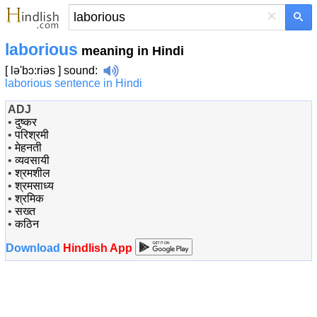
×
laborious
meaning in Hindi
[ lə'bɔ:riəs ]
sound
:
laborious sentence in Hindi
ADJ
•
दुष्कर
•
परिश्रमी
•
मेहनती
•
व्यवसायी
•
श्रमशील
•
श्रमसाध्य
•
श्रमिक
•
सख्त
•
कठिन
Download
Hindlish App