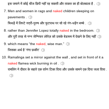
इस जमाने में कोई चीज छिपी नहीं रह सकती और ताकत का ही बोलबाला है .
Men and women in rags and
naked
children sleeping on
pavements .
चिथड़ें में लिपटे स्त्री-पुरुष और फुटपाथ पर सो रहे नंग-धड़ेंग बच्चे .
rather than Jennifer Lopez totally
naked
in the bedroom.
और पूरी तरह से नग्न जेन्निफर लोपेज़ को उसके बेडरूम में देखने के लिए नहीं
which means “the
naked,
wise man.”
जिसका अर्थ है 'नंगा फ़कीर'
Ramalinga set a mirror against the wall , and set in front of it a
naked
flamea wick burning in oil .
रामलिंग ने दीवार के सहारे एक दर्पण टिका दिया और उसके सामने एक दिया जला दिया .