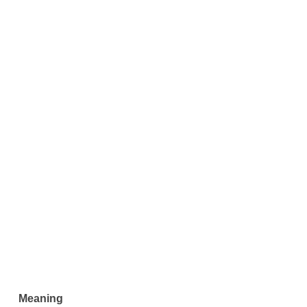
Meaning