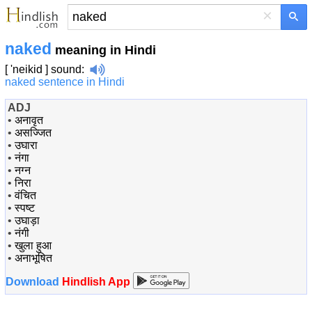
×
naked
meaning in Hindi
[ 'neikid ]
sound
:
naked sentence in Hindi
ADJ
•
अनावृत
•
असज्जित
•
उघारा
•
नंगा
•
नग्न
•
निरा
•
वंचित
•
स्पष्ट
•
उघाड़ा
•
नंगी
•
खुला हुआ
•
अनाभूषित
Download
Hindlish App